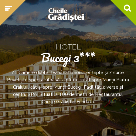
HOTEL
Bucegi 3***
71 Camere duble twin/matrimoniale/ triple și 7 suite.
Priveliște spectaculoasă la pătrat: atât spre Munții Piatra
Craiului, cât și spre Munții Bucegi. Facilități diverse și
centru SPA. Situat la 100 de metri de Restaurantul
Cheile Grădiștei Fundata.