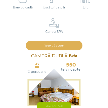
Baie cu cadă
Uscător de păr
Lift
Centru SPA
Rezervă acum
CAMERĂ DUBLĂ
twin
550
lei / noapte
2 persoane
VEZI DETALII