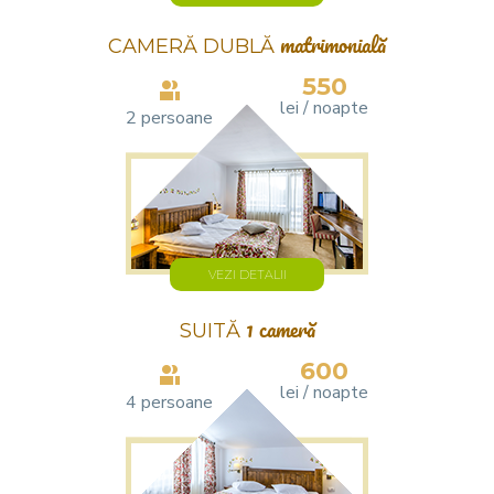
CAMERĂ DUBLĂ
matrimonială
550
lei / noapte
2 persoane
VEZI DETALII
SUITĂ
1 cameră
600
lei / noapte
4 persoane