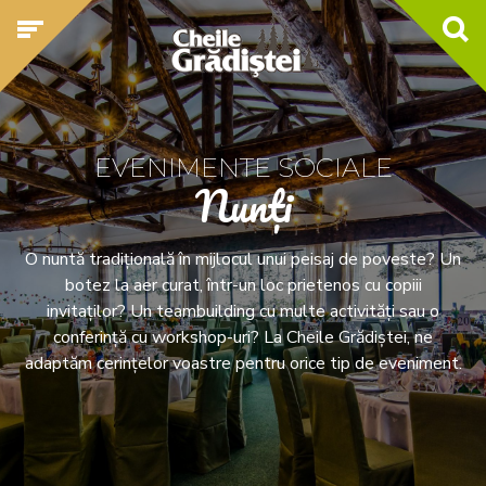
EVENIMENTE SOCIALE
Nunți
O nuntă tradițională în mijlocul unui peisaj de poveste? Un
botez la aer curat, într-un loc prietenos cu copiii
invitaților? Un teambuilding cu multe activități sau o
conferință cu workshop-uri? La Cheile Grădiștei, ne
adaptăm cerințelor voastre pentru orice tip de eveniment.