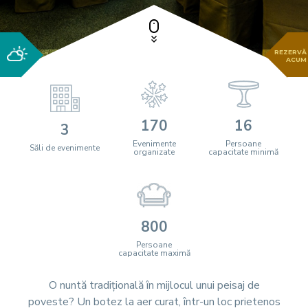
REZERVĂ
ACUM
170
16
3
Evenimente
Persoane
Săli de evenimente
organizate
capacitate minimă
800
Persoane
capacitate maximă
O nuntă tradițională în mijlocul unui peisaj de
poveste? Un botez la aer curat, într-un loc prietenos