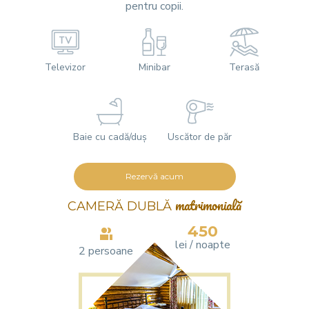
pentru copii.
Televizor
Minibar
Terasă
Baie cu cadă/duș
Uscător de păr
Rezervă acum
CAMERĂ DUBLĂ
matrimonială
450
lei / noapte
2 persoane