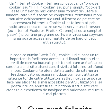
Un “Internet Cookie” (termen cunoscut si ca “browser
cookie” sau “HTTP cookie” sau pur si simplu “cookie”)
este un fisier de mici dimensiuni, format din litere si
numere, care va fi stocat pe computerul, terminalul mobil
sau alte echipamente ale unui utilizator de pe care se
acceseaza Internetul.Cookie-ul este instalat prin
solicitarea emisa de catre un web-server unui browser
(ex: Internet Explorer, Firefox, Chrome) si este complet
“pasiv” (nu contine programe software, virusi sau spyware
si nu poate accesa informatiile de pe hard driveul
utilizatorului).
In ceea ce numim “web 2.0”, “cookie”-urile joaca un rol
important in facilitarea accesului si livrarii multiplelor
servicii de care va bucurati pe Internet, cum ar fi afisarea
corecta a unui site atunci cand il vizitati folosind telefonul
mobil. Cookie-urile ofera detinatorilor de site-uri un
feedback valoros asupra modului cum sunt utilizate
siteurile lor de catre utilizatori, astfel incat sa le poata
face mai eficiente si mai accesibile pentru utilizatori si sa
poata include aplicatii sau functionalitati in site care
creeaza o experienta de navigare mai valoroasa, mai utila
si mai placuta.