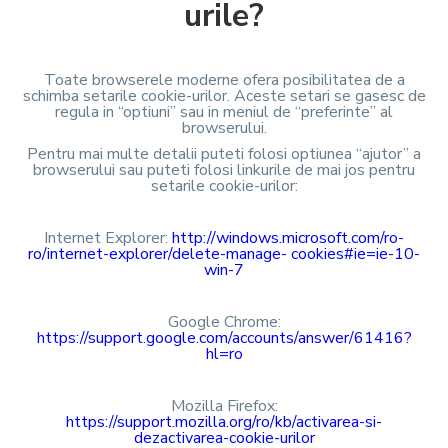
urile?
Toate browserele moderne ofera posibilitatea de a
schimba setarile cookie-urilor. Aceste setari se gasesc de
regula in “optiuni” sau in meniul de “preferinte” al
browserului.
Pentru mai multe detalii puteti folosi optiunea “ajutor” a
browserului sau puteti folosi linkurile de mai jos pentru
setarile cookie-urilor:
Internet Explorer:
http://windows.microsoft.com/ro-
ro/internet-explorer/delete-manage-
cookies#ie=ie-10-
win-7
Google Chrome:
https://support.google.com/accounts/answer/61416?
hl=ro
Mozilla Firefox:
https://support.mozilla.org/ro/kb/activarea-si-
dezactivarea-cookie-urilor