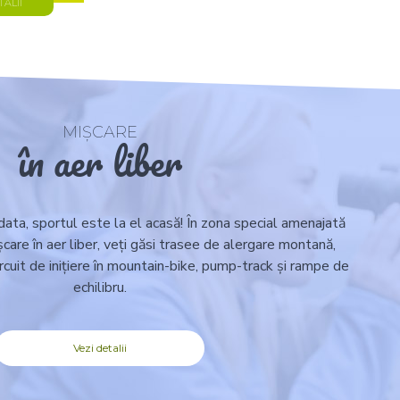
TALII
MIȘCARE
în aer liber
data, sportul este la el acasă! În zona special amenajată
care în aer liber, veți găsi trasee de alergare montană,
ircuit de inițiere în mountain-bike, pump-track și rampe de
echilibru.
Vezi detalii