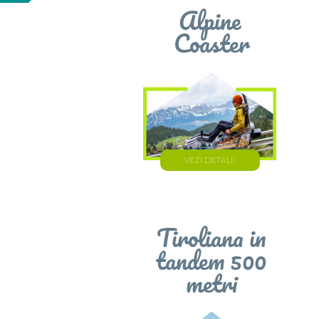
Alpine
Coaster
VEZI DETALII
Tiroliana in
tandem 500
metri