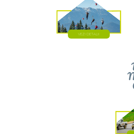
VEZI DETALII
M