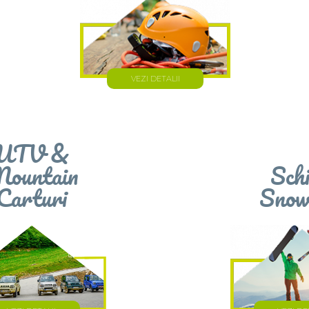
VEZI DETALII
UTV &
ountain
Sch
Carturi
Snow