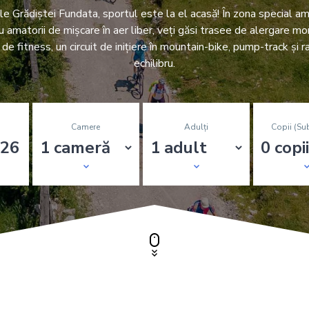
le Grădiștei Fundata, sportul este la el acasă! În zona special a
u amatorii de mișcare în aer liber, veți găsi trasee de alergare mo
de fitness, un circuit de inițiere în mountain-bike, pump-track și
echilibru.
Camere
Adulți
Copii (su