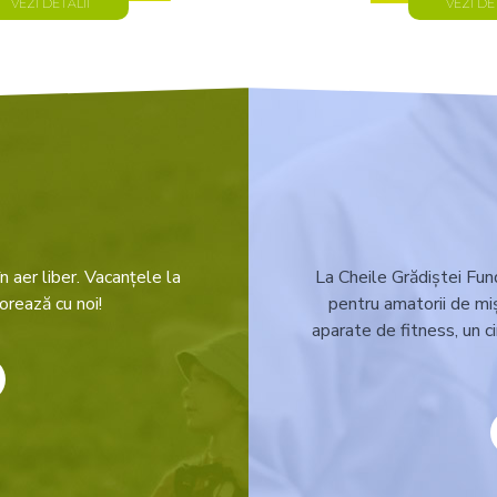
VEZI DETALII
VEZI DE
n aer liber. Vacanțele la
La Cheile Grădiștei Fun
orează cu noi!
pentru amatorii de miș
aparate de fitness, un c