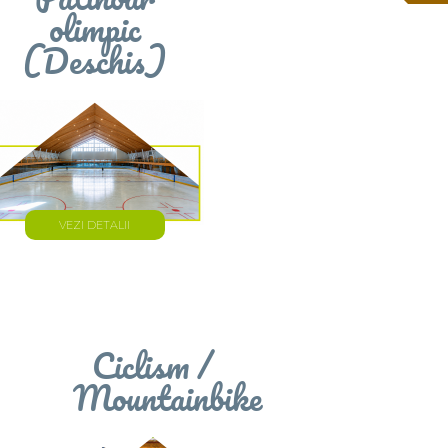
Patinoar
olimpic
(Deschis)
VEZI DETALII
Ciclism /
Mountainbike