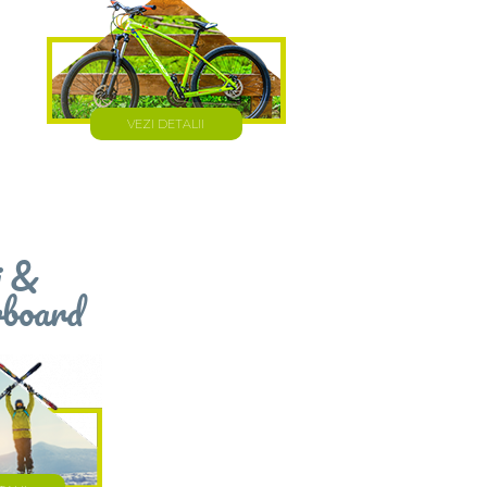
VEZI DETALII
i &
board