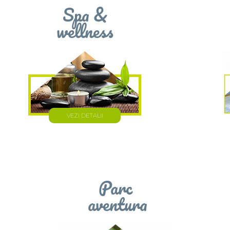
Spa &
wellness
VEZI DETALII
Parc
aventura