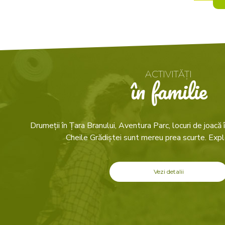
ACTIVITĂȚI
în familie
Drumeții în Țara Branului, Aventura Parc, locuri de joacă î
Cheile Grădiștei sunt mereu prea scurte. Expl
Vezi detalii