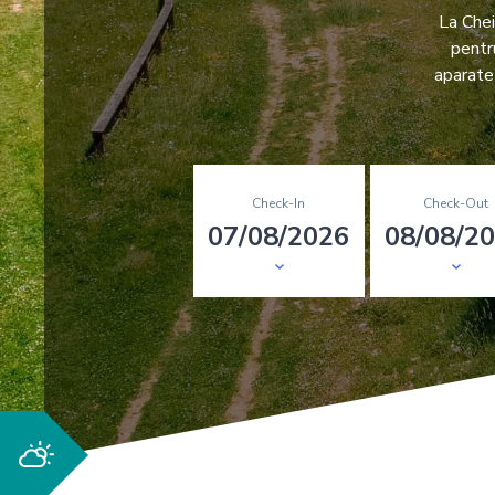
La Chei
pentr
aparate 
Check-In
Check-Out