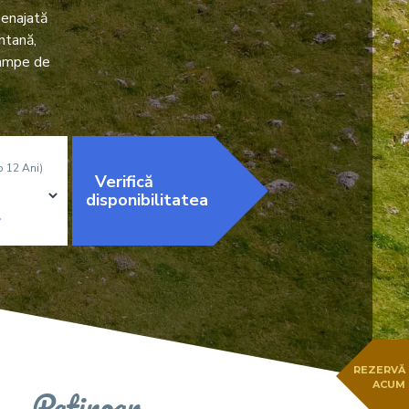
menajată
ntană,
 rampe de
b 12 Ani)
Verifică
disponibilitatea
REZERVĂ
ACUM