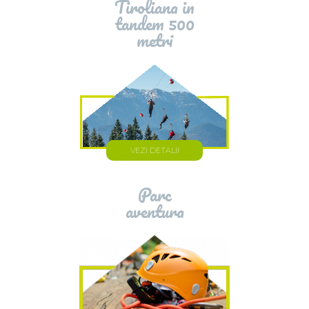
Tiroliana in
tandem 500
metri
VEZI DETALII
Parc
aventura