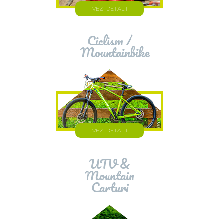
VEZI DETALII
Ciclism /
Mountainbike
VEZI DETALII
UTV &
Mountain
Carturi