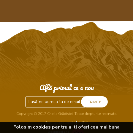
Află primul ce e nou
TRIMITE
Copyright © 2017 Cheile Grădiștei. Toate drepturile rezervate.
Termeni și condiții
|
ANPC
Folosim
cookies
pentru a-ti oferi cea mai buna
Designed and