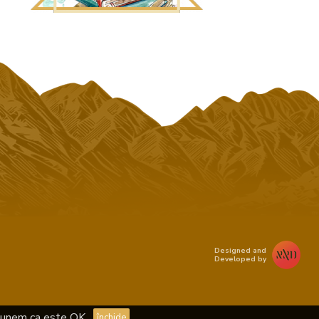
Designed and
Developed by
upunem ca este OK.
închide