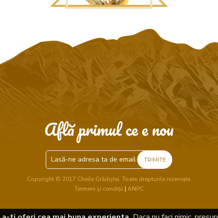
Află primul ce e nou
TRIMITE
Copyright © 2017 Cheile Grădiștei. Toate drepturile rezervate.
Termeni și condiții
|
ANPC
a-ti oferi cea mai buna experienta.
Daca nu faci nimic, pres