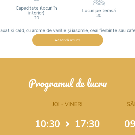
Capacitate (locuri în
Locuri pe terasă
interior)
30
20
laxat și cald, cu arome de vanilie și iasomie, ceai fierbinte sau caf
Rezervă acum
Programul de lucru
JOI - VINERI
SÂ
10:30
17:30
09