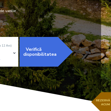
 de vanilie
b 12 Ani)
Verifică
disponibilitatea
REZERVĂ
ACUM