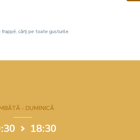
e frappé, cărți pe toate gusturile.
MBĂTĂ - DUMINICĂ
:30
18:30