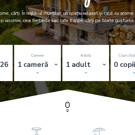
ome, cărți. În mijlocul munților, un spațiu relaxat și cald, cu arome
și iasomie, ceai fierbinte sau cafe frappé, cărți pe toate gusturile.
Camere
Adulți
Copii (su