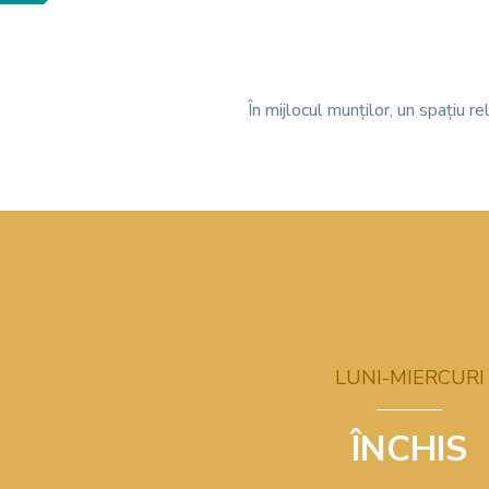
În mijlocul munților, un spațiu re
LUNI-MIERCURI
ÎNCHIS