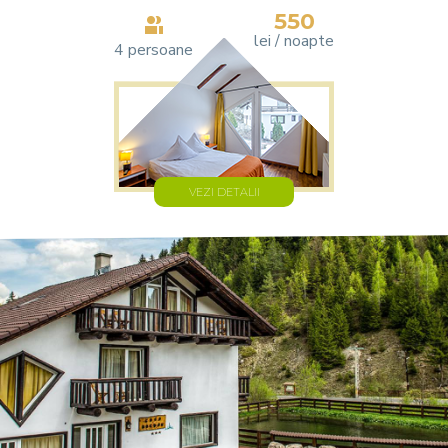
550
lei / noapte
4 persoane
VEZI DETALII