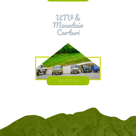
UTV &
Mountain
Carturi
VEZI DETALII