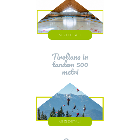
VEZI DETALII
Tiroliana in
tandem 500
metri
VEZI DETALII