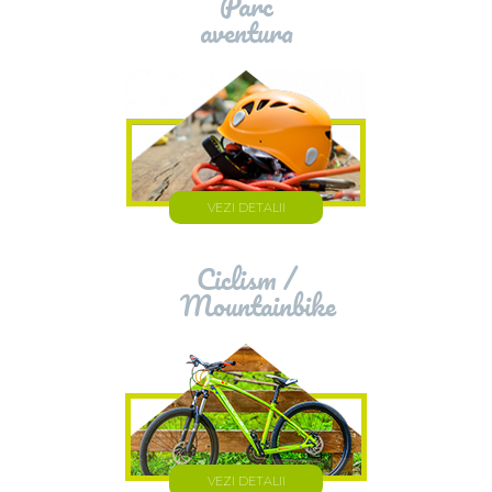
Parc
aventura
VEZI DETALII
Ciclism /
Mountainbike
VEZI DETALII