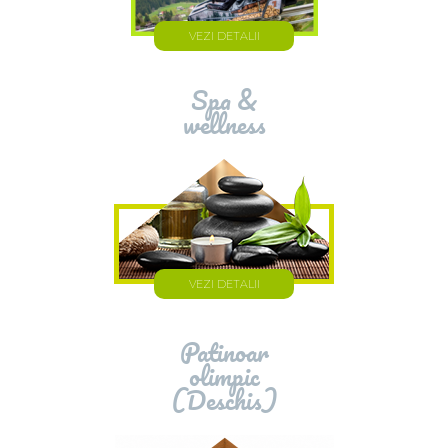
VEZI DETALII
Spa &
wellness
VEZI DETALII
Patinoar
olimpic
(Deschis)