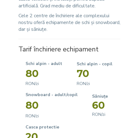
artificială. Grad mediu de dificultate.
Cele 2 centre de închiriere ale complexului
nostru oferă echipamente de schi și snowboard,
dar și săniuțe.
Tarif închiriere echipament
Schi alpin - adult
Schi alpin - copil
80
70
RON/zi
RON/zi
Snowboard - adult/copil
Săniuțe
80
60
RON/zi
RON/zi
Casca protectie
20