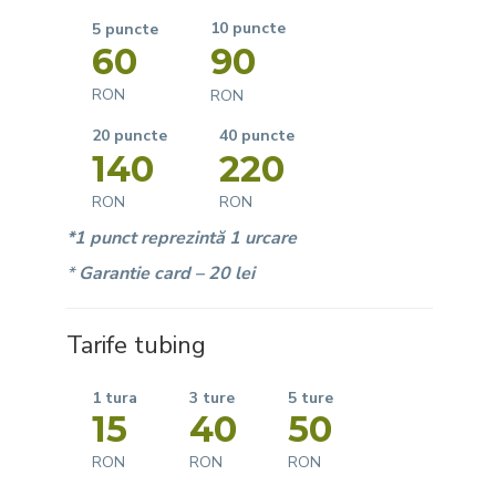
10 puncte
5 puncte
60
90
RON
RON
20 puncte
40 puncte
140
220
RON
RON
*1 punct reprezintă 1 urcare
*
Garantie card – 20 lei
Tarife tubing
3 ture
1 tura
5 ture
15
40
50
RON
RON
RON