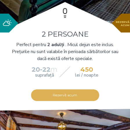
REZERVĂ
ACUM
2 PERSOANE
Perfect pentru
2 adulți
. Micul dejun este inclus.
Prețurile nu sunt valabile în perioada sărbătorilor sau
dacă există oferte speciale.
20-22
m
450
suprafață
lei / noapte
Rezervă acum