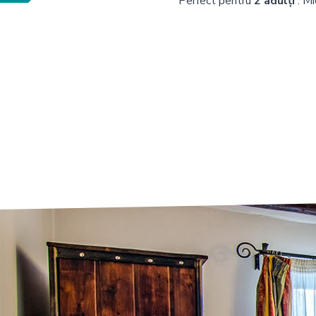
Perfect pentru
2 adulți
. M