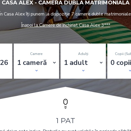
CASA ALEX - CAMERA DUBLA MATRIMONIALA
În Casa Alex îți punem la dispoziție 7 camere duble matrimoniale
Înapoi la Camere de inchiriat Casa Alex 3***
Camere
Adulți
Copii (su
1 PAT